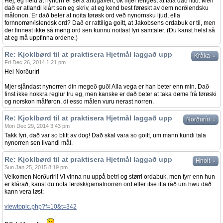
Hej, eg held at nynorn er sera åhugavert, ok mjer lengest at tala dað litið. Men
dað er atlandi klårt sen eg skriv, at eg kend best førøskt av dem norðlendsku
målonon. Er dað beter at noita førøsk ord veð nynornsku ljud, ella
fornnorrøn/islendsk ord? Dað er rattiliga goitt, at Jakobsens ordabuk er til, men
der finnest ikke så møng ord sen kunnu noitast fyri samtaler. (Du kanst helst så
at eg må uppfinna ordene.)
Re: Kjoklbørd til at praktisera Hjetmål laggað upp
↓
Kråka
Fri Dec 26, 2014 1:21 pm
Hei Norðuríri
Mjer sjåndast nynorren din megeð guð! Alla vega er han beter enn min. Dað
finst ikke nokkra reglur tru eg, men kanske er dað beter at taka døme frå førøski
og norskon målføron, di esso målen vuru nerast norren.
Re: Kjoklbørd til at praktisera Hjetmål laggað upp
↓
Norðuríri
Mon Dec 29, 2014 3:43 pm
Takk fyri, dað var so blitt av dog! Dað skal vara so goitt, um mann kundi tala
nynorren sen livandi mål.
Re: Kjoklbørd til at praktisera Hjetmål laggað upp
↓
Hnolt
Sun Jan 25, 2015 8:19 pm
Velkomen Norðuríri! Vi vinna nu uppå betri og størri ordabuk, men fyrr enn hun
er klårað, kanst du nota førøsk/gamalnorrøn ord eller itse itta råð um hwu dað
kann vera løst:
viewtopic.php?f=10&t=342