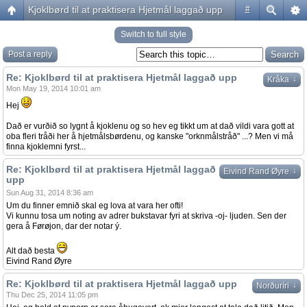
Kjoklbørd til at praktisera Hjetmål laggað upp
#
Switch to full style
Post a reply
Re: Kjoklbørd til at praktisera Hjetmål laggað upp
↓
Kråka
Mon May 19, 2014 10:01 am
Hej
Dað er vurðið so lygnt å kjoklenu og so hev eg tikkt um at dað vildi vara gott at
oba fleri tråði her å hjetmålsbørdenu, og kanske "orknmålstråð" ...? Men vi må
finna kjoklemni fyrst...
Re: Kjoklbørd til at praktisera Hjetmål laggað
↓
Eivind Rand Øyre
upp
Sun Aug 31, 2014 8:36 am
Um du finner emnið skal eg lova at vara her ofti!
Vi kunnu tosa um noting av adrer bukstavar fyri at skriva -oj- ljuden. Sen der
gera å Førøjon, dar der notar ý.
Alt dað besta
Eivind Rand Øyre
Re: Kjoklbørd til at praktisera Hjetmål laggað upp
↓
Norðuríri
Thu Dec 25, 2014 11:05 pm