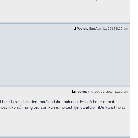
Posted:
Sun Aug 31, 2014 8:36 am
Posted:
Thu Dec 25, 2014 11:05 pm
kend best førøskt av dem norðlendsku målonon. Er dað beter at noita
innest ikke så møng ord sen kunnu noitast fyri samtaler. (Du kanst helst