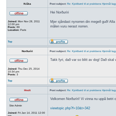
Kråka
Post subject:
Re: Kjoklbørd til at praktisera Hjetmål la
Hei Norðuríri
Mjer sjåndast nynorren din megeð guð! Alla 
Joined:
Mon Nov 28, 2011
12:00 pm
målen vuru nerast norren.
Posts:
89
Location:
Paris
Top
Norðuríri
Post subject:
Re: Kjoklbørd til at praktisera Hjetmål la
Takk fyri, dað var so blitt av dog! Dað skal
Joined:
Thu Dec 25, 2014
10:34 pm
Posts:
3
Top
Hnolt
Post subject:
Re: Kjoklbørd til at praktisera Hjetmål la
Velkomen Norðuríri! Vi vinna nu uppå betri o
Site Admin
viewtopic.php?f=10&t=342
Joined:
Fri Jan 14, 2011 12:00
pm