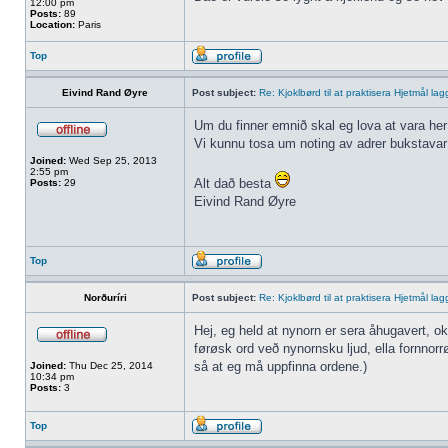
12:00 pm
Posts:
89
Location:
Paris
Top
Eivind Rand Øyre
Post subject:
Re: Kjoklbørd til at praktisera Hjetmål la
Um du finner emnið skal eg lova at vara her 
Vi kunnu tosa um noting av adrer bukstavar f
Joined:
Wed Sep 25, 2013
2:55 pm
Alt dað besta
Posts:
29
Eivind Rand Øyre
Top
Norðuríri
Post subject:
Re: Kjoklbørd til at praktisera Hjetmål la
Hej, eg held at nynorn er sera åhugavert, ok
førøsk ord veð nynornsku ljud, ella fornnorr
så at eg må uppfinna ordene.)
Joined:
Thu Dec 25, 2014
10:34 pm
Posts:
3
Top