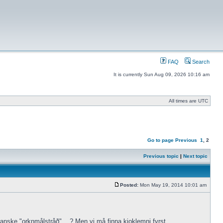
FAQ
Search
It is currently Sun Aug 09, 2026 10:16 am
All times are UTC
Go to page
Previous
1
,
2
Previous topic
|
Next topic
Posted:
Mon May 19, 2014 10:01 am
kanske "orknmålstråð" ...? Men vi må finna kjoklemni fyrst...