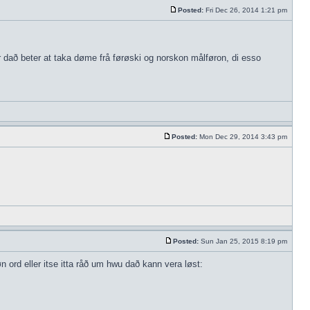
Posted:
Fri Dec 26, 2014 1:21 pm
r dað beter at taka døme frå førøski og norskon målføron, di esso
Posted:
Mon Dec 29, 2014 3:43 pm
Posted:
Sun Jan 25, 2015 8:19 pm
 ord eller itse itta råð um hwu dað kann vera løst: