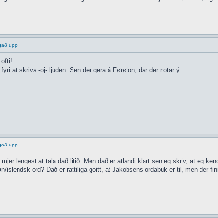
ggað upp
ofti!
yri at skriva -oj- ljuden. Sen der gera å Førøjon, dar der notar ý.
ggað upp
 mjer lengest at tala dað litið. Men dað er atlandi klårt sen eg skriv, at eg 
øn/islendsk ord? Dað er rattiliga goitt, at Jakobsens ordabuk er til, men der f