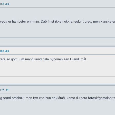
ggað upp
vega er han beter enn min. Dað finst ikke nokkra reglur tru eg, men kanske e
ggað upp
 vara so goitt, um mann kundi tala nynorren sen livandi mål.
ggað upp
g størri ordabuk, men fyrr enn hun er klårað, kanst du nota førøsk/gamalnorrøn