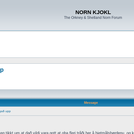
NORN KJOKL
The Orkney & Shetland Norn Forum
pp
Message
ggað upp
eg tikkt um at dað vildi vara gott at oba fleri tråði her å hjetmålsbørdenu, og 