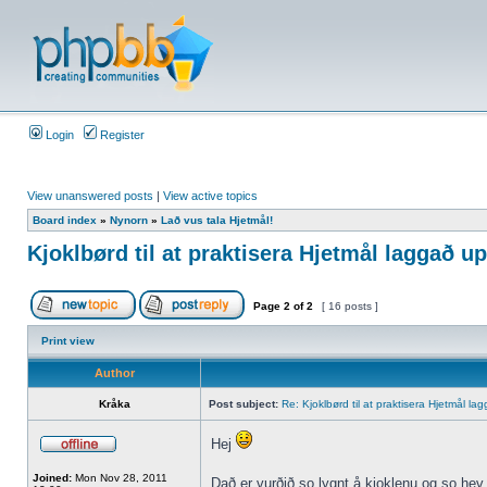
Login
Register
View unanswered posts
|
View active topics
Board index
»
Nynorn
»
Lað vus tala Hjetmål!
Kjoklbørd til at praktisera Hjetmål laggað u
Page
2
of
2
[ 16 posts ]
Print view
Author
Kråka
Post subject:
Re: Kjoklbørd til at praktisera Hjetmål la
Hej
Joined:
Mon Nov 28, 2011
Dað er vurðið so lygnt å kjoklenu og so hev 