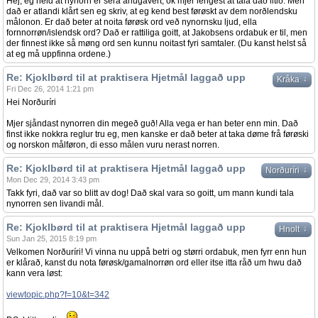
Hej, eg held at nynorn er sera åhugavert, ok mjer lengest at tala dað litið. Men
dað er atlandi klårt sen eg skriv, at eg kend best førøskt av dem norðlendsku
målonon. Er dað beter at noita førøsk ord veð nynornsku ljud, ella
fornnorrøn/islendsk ord? Dað er rattiliga goitt, at Jakobsens ordabuk er til, men
der finnest ikke så møng ord sen kunnu noitast fyri samtaler. (Du kanst helst så
at eg må uppfinna ordene.)
Re: Kjoklbørd til at praktisera Hjetmål laggað upp
↓
Kråka
Fri Dec 26, 2014 1:21 pm
Hei Norðuríri
Mjer sjåndast nynorren din megeð guð! Alla vega er han beter enn min. Dað
finst ikke nokkra reglur tru eg, men kanske er dað beter at taka døme frå førøski
og norskon målføron, di esso målen vuru nerast norren.
Re: Kjoklbørd til at praktisera Hjetmål laggað upp
↓
Norðuríri
Mon Dec 29, 2014 3:43 pm
Takk fyri, dað var so blitt av dog! Dað skal vara so goitt, um mann kundi tala
nynorren sen livandi mål.
Re: Kjoklbørd til at praktisera Hjetmål laggað upp
↓
Hnolt
Sun Jan 25, 2015 8:19 pm
Velkomen Norðuríri! Vi vinna nu uppå betri og størri ordabuk, men fyrr enn hun
er klårað, kanst du nota førøsk/gamalnorrøn ord eller itse itta råð um hwu dað
kann vera løst:
viewtopic.php?f=10&t=342