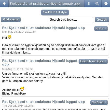
Kjoklbørd til at praktisera Hjetmål laggað upp
#
Switch to full style
Post a reply
Re: Kjoklbørd til at praktisera Hjetmål laggað upp
↓
Kråka
Mon May 19, 2014 10:01 am
Hej
Dað er vurðið so lygnt å kjoklenu og so hev eg tikkt um at dað vildi vara gott at
oba fleri tråði her å hjetmålsbørdenu, og kanske "orknmålstråð" ...? Men vi må
finna kjoklemni fyrst...
Re: Kjoklbørd til at praktisera Hjetmål laggað
↓
Eivind Rand Øyre
upp
Sun Aug 31, 2014 8:36 am
Um du finner emnið skal eg lova at vara her ofti!
Vi kunnu tosa um noting av adrer bukstavar fyri at skriva -oj- ljuden. Sen der
gera å Førøjon, dar der notar ý.
Alt dað besta
Eivind Rand Øyre
Re: Kjoklbørd til at praktisera Hjetmål laggað upp
↓
Norðuríri
Thu Dec 25, 2014 11:05 pm