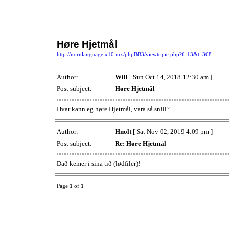
Høre Hjetmål
http://nornlanguage.x10.mx/phpBB3/viewtopic.php?f=13&t=368
Author:
Will
[ Sun Oct 14, 2018 12:30 am ]
Post subject:
Høre Hjetmål
Hvar kann eg høre Hjetmål, vara så snill?
Author:
Hnolt
[ Sat Nov 02, 2019 4:09 pm ]
Post subject:
Re: Høre Hjetmål
Dað kemer i sina tið (lødfiler)!
Page
1
of
1