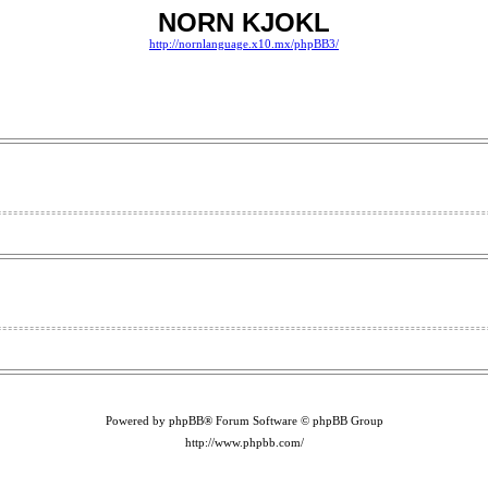
NORN KJOKL
http://nornlanguage.x10.mx/phpBB3/
Powered by phpBB® Forum Software © phpBB Group
http://www.phpbb.com/