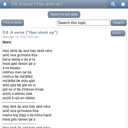
3.6. A verse ("Han strok op")
Switch to full style
Post a reply
3.6. A verse ("Han strok op")
↓
Hnolt
Wed Apr 13, 2011 9:01 pm
Norn:
Häņ strỏk åp and häņ strỏk nērə
amiļ˙əna gε'msina frūa
bət ø˙dəlỏg ə də ø˙ra
hwat gød rāmən ljø˙a
ā mi keļaka
mōlhus mən sø˙da
mōlhus fæ mä'ļkfād
mä'ļkfād fæ drāv gād
drāv gād fæ glø˙ən vī
glø˙ən vī fæ k'niknan k'nak
an(d) a piknən stak
an(d) ā njū an väļdət.
-----------------------------
Häņ skrē åp and häņ skrē nērə
amiļ˙ana gε'msəna frūa
maina log (läg) ə də hỏira hand
hwat gεts rāmən ljø˙a
-----------------------------