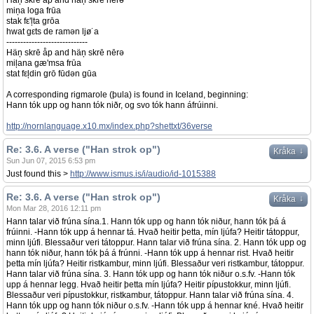
Häņ skrē åp and häņ skrē nērə
miņa loga frūa
stak fε'ļta grōa
hwat gεts de ramən ljø˙a
-----------------------------
Häņ skrē åp and häņ skrē nērə
miļana gæ'msa frūa
stat fεļdin grō fūdən gūa
A corresponding rigmarole (þula) is found in Iceland, beginning:
Hann tók upp og hann tók niðr, og svo tók hann áfrúinni.
http://nornlanguage.x10.mx/index.php?shettxt/36verse
Re: 3.6. A verse ("Han strok op")
↓
Kråka
Sun Jun 07, 2015 6:53 pm
Just found this >
http://www.ismus.is/i/audio/id-1015388
Re: 3.6. A verse ("Han strok op")
↓
Kråka
Mon Mar 28, 2016 12:11 pm
Hann talar við frúna sína.1. Hann tók upp og hann tók niður, hann tók þá á
frúinni. -Hann tók upp á hennar tá. Hvað heitir þetta, mín ljúfa? Heitir tátoppur,
minn ljúfi. Blessaður veri tátoppur. Hann talar við frúna sína. 2. Hann tók upp og
hann tók niður, hann tók þá á frúnni. -Hann tók upp á hennar rist. Hvað heitir
þetta mín ljúfa? Heitir ristkambur, minn ljúfi. Blessaður veri ristkambur, tátoppur.
Hann talar við frúna sína. 3. Hann tók upp og hann tók niður o.s.fv. -Hann tók
upp á hennar legg. Hvað heitir þetta mín ljúfa? Heitir pípustokkur, minn ljúfi.
Blessaður veri pípustokkur, ristkambur, tátoppur. Hann talar við frúna sína. 4.
Hann tók upp og hann tók niður o.s.fv. -Hann tók upp á hennar kné. Hvað heitir