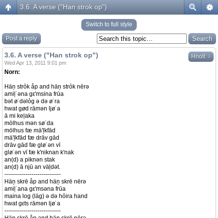
3.6. A verse ("Han strok op")
Switch to full style
Post a reply
3.6. A verse ("Han strok op")
↓
Hnolt
Wed Apr 13, 2011 9:01 pm
Norn:
Häņ strỏk åp and häņ strỏk nērə
amiļ˙əna gε'msina frūa
bət ø˙dəlỏg ə də ø˙ra
hwat gød rāmən ljø˙a
ā mi keļaka
mōlhus mən sø˙da
mōlhus fæ mä'ļkfād
mä'ļkfād fæ drāv gād
drāv gād fæ glø˙ən vī
glø˙ən vī fæ k'niknan k'nak
an(d) a piknən stak
an(d) ā njū an väļdət.
-----------------------------
Häņ skrē åp and häņ skrē nērə
amiļ˙ana gε'msəna frūa
maina log (läg) ə də hỏira hand
hwat gεts rāmən ljø˙a
-----------------------------