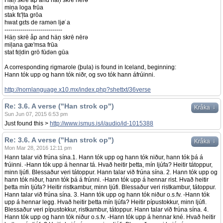
Häņ skrē åp and häņ skrē nērə
miņa loga frūa
stak fε'ļta grōa
hwat gεts de ramən ljø˙a
-----------------------------
Häņ skrē åp and häņ skrē nērə
miļana gæ'msa frūa
stat fεļdin grō fūdən gūa
A corresponding rigmarole (þula) is found in Iceland, beginning:
Hann tók upp og hann tók niðr, og svo tók hann áfrúinni.
http://nornlanguage.x10.mx/index.php?shettxt/36verse
Re: 3.6. A verse ("Han strok op")
↓
Kråka
Sun Jun 07, 2015 6:53 pm
Just found this >
http://www.ismus.is/i/audio/id-1015388
Re: 3.6. A verse ("Han strok op")
↓
Kråka
Mon Mar 28, 2016 12:11 pm
Hann talar við frúna sína.1. Hann tók upp og hann tók niður, hann tók þá á
frúinni. -Hann tók upp á hennar tá. Hvað heitir þetta, mín ljúfa? Heitir tátoppur,
minn ljúfi. Blessaður veri tátoppur. Hann talar við frúna sína. 2. Hann tók upp og
hann tók niður, hann tók þá á frúnni. -Hann tók upp á hennar rist. Hvað heitir
þetta mín ljúfa? Heitir ristkambur, minn ljúfi. Blessaður veri ristkambur, tátoppur.
Hann talar við frúna sína. 3. Hann tók upp og hann tók niður o.s.fv. -Hann tók
upp á hennar legg. Hvað heitir þetta mín ljúfa? Heitir pípustokkur, minn ljúfi.
Blessaður veri pípustokkur, ristkambur, tátoppur. Hann talar við frúna sína. 4.
Hann tók upp og hann tók niður o.s.fv. -Hann tók upp á hennar kné. Hvað heitir