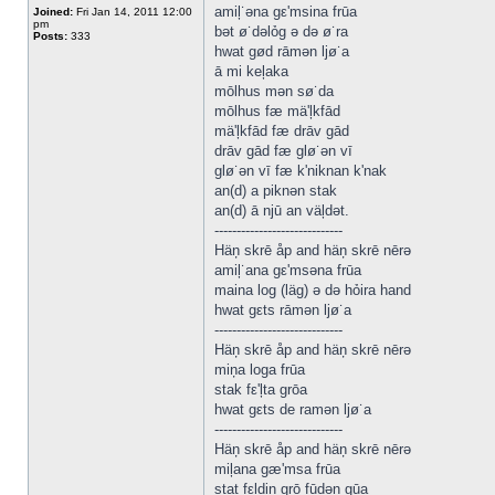
amiļ˙əna gε'msina frūa
Joined:
Fri Jan 14, 2011 12:00
pm
bət ø˙dəlỏg ə də ø˙ra
Posts:
333
hwat gød rāmən ljø˙a
ā mi keļaka
mōlhus mən sø˙da
mōlhus fæ mä'ļkfād
mä'ļkfād fæ drāv gād
drāv gād fæ glø˙ən vī
glø˙ən vī fæ k'niknan k'nak
an(d) a piknən stak
an(d) ā njū an väļdət.
-----------------------------
Häņ skrē åp and häņ skrē nērə
amiļ˙ana gε'msəna frūa
maina log (läg) ə də hỏira hand
hwat gεts rāmən ljø˙a
-----------------------------
Häņ skrē åp and häņ skrē nērə
miņa loga frūa
stak fε'ļta grōa
hwat gεts de ramən ljø˙a
-----------------------------
Häņ skrē åp and häņ skrē nērə
miļana gæ'msa frūa
stat fεļdin grō fūdən gūa