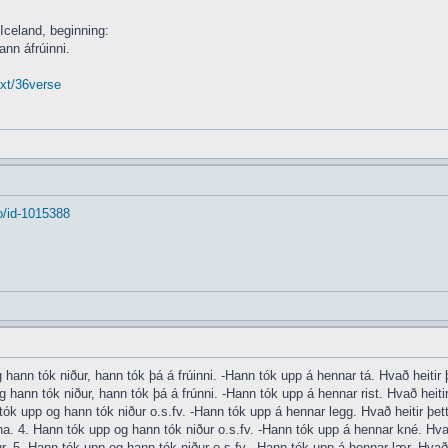
 Iceland, beginning:
ann áfrúinni.
txt/36verse
o/id-1015388
hann tók niður, hann tók þá á frúinni. -Hann tók upp á hennar tá. Hvað heitir þe
 hann tók niður, hann tók þá á frúnni. -Hann tók upp á hennar rist. Hvað heitir 
tók upp og hann tók niður o.s.fv. -Hann tók upp á hennar legg. Hvað heitir þett
na. 4. Hann tók upp og hann tók niður o.s.fv. -Hann tók upp á hennar kné. Hvað 
. 5. Hann tók upp og hann tók niður o.s.fv. -Hann tók upp á hennar lær. Hvað he