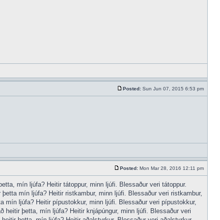
Posted:
Sun Jun 07, 2015 6:53 pm
Posted:
Mon Mar 28, 2016 12:11 pm
tta, mín ljúfa? Heitir tátoppur, minn ljúfi. Blessaður veri tátoppur.
þetta mín ljúfa? Heitir ristkambur, minn ljúfi. Blessaður veri ristkambur,
a mín ljúfa? Heitir pípustokkur, minn ljúfi. Blessaður veri pípustokkur,
heitir þetta, mín ljúfa? Heitir knjápúngur, minn ljúfi. Blessaður veri
itir þetta, mín ljúfa? Heitir aðalstyrkur, Blessaður veri aðalstyrkur,