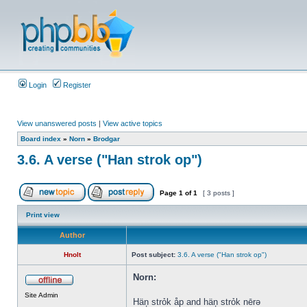
Login
Register
View unanswered posts
|
View active topics
Board index
»
Norn
»
Brodgar
3.6. A verse ("Han strok op")
Page
1
of
1
[ 3 posts ]
Print view
Author
Hnolt
Post subject:
3.6. A verse ("Han strok op")
Norn:
Site Admin
Häņ strỏk åp and häņ strỏk nērə