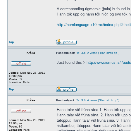
A corresponding rigmarole (þula) is found in
Hann tók upp og hann tók niðr, og svo tók h
http://nornlanguage.x10.mx/index.php?shet
Top
Kråka
Post subject:
Re: 3.6. A verse ("Han strok op")
Just found this >
http://www.ismus.is/i/audi
Joined:
Mon Nov 28, 2011
12:00 pm
Posts:
89
Location:
Paris
Top
Kråka
Post subject:
Re: 3.6. A verse ("Han strok op")
Hann talar við frúna sína.1. Hann tók upp og 
Hann talar við frúna sína. 2. Hann tók upp og
tátoppur. Hann talar við frúna sína. 3. Hann 
Joined:
Mon Nov 28, 2011
12:00 pm
ristkambur, tátoppur. Hann talar við frúna sí
Posts:
89
Location:
Paris
knjápúngur, pípustokkur, ristkambur, tátoppur