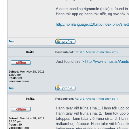
A corresponding rigmarole (þula) is found in
Hann tók upp og hann tók niðr, og svo tók h
http://nornlanguage.x10.mx/index.php?shet
Top
Kråka
Post subject:
Re: 3.6. A verse ("Han strok op")
Just found this >
http://www.ismus.is/i/audi
Joined:
Mon Nov 28, 2011
12:00 pm
Posts:
89
Location:
Paris
Top
Kråka
Post subject:
Re: 3.6. A verse ("Han strok op")
Hann talar við frúna sína.1. Hann tók upp og 
Hann talar við frúna sína. 2. Hann tók upp og
tátoppur. Hann talar við frúna sína. 3. Hann 
Joined:
Mon Nov 28, 2011
12:00 pm
ristkambur, tátoppur. Hann talar við frúna sí
Posts:
89
Location:
Paris
knjápúngur, pípustokkur, ristkambur, tátoppur