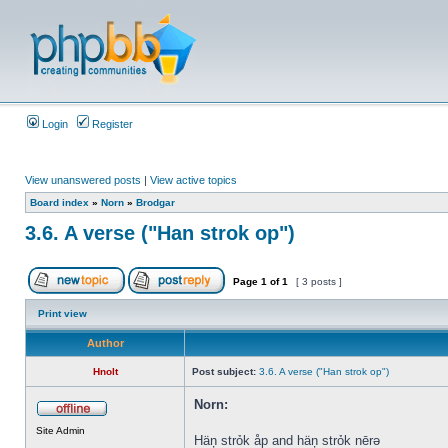
Login
Register
View unanswered posts
|
View active topics
Board index
»
Norn
»
Brodgar
3.6. A verse ("Han strok op")
Page
1
of
1
[ 3 posts ]
Print view
Author
Hnolt
Post subject:
3.6. A verse ("Han strok op")
Norn:
Site Admin
Häņ strỏk åp and häņ strỏk nērə