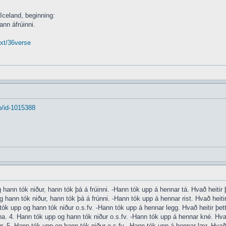
 Iceland, beginning:
ann áfrúinni.
txt/36verse
o/id-1015388
hann tók niður, hann tók þá á frúinni. -Hann tók upp á hennar tá. Hvað heitir þe
 hann tók niður, hann tók þá á frúnni. -Hann tók upp á hennar rist. Hvað heitir 
tók upp og hann tók niður o.s.fv. -Hann tók upp á hennar legg. Hvað heitir þett
na. 4. Hann tók upp og hann tók niður o.s.fv. -Hann tók upp á hennar kné. Hvað 
. 5. Hann tók upp og hann tók niður o.s.fv. -Hann tók upp á hennar lær. Hvað he