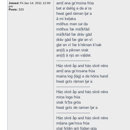
amiļ˙əna gε'msina frūa
Joined:
Fri Jan 14, 2011 12:00
pm
bət ø˙dəlỏg ə də ø˙ra
Posts:
333
hwat gød rāmən ljø˙a
ā mi keļaka
mōlhus mən sø˙da
mōlhus fæ mä'ļkfād
mä'ļkfād fæ drāv gād
drāv gād fæ glø˙ən vī
glø˙ən vī fæ k'niknan k'nak
an(d) a piknən stak
an(d) ā njū an väļdət.
-----------------------------
Häņ skrē åp and häņ skrē nērə
amiļ˙ana gε'msəna frūa
maina log (läg) ə də hỏira hand
hwat gεts rāmən ljø˙a
-----------------------------
Häņ skrē åp and häņ skrē nērə
miņa loga frūa
stak fε'ļta grōa
hwat gεts de ramən ljø˙a
-----------------------------
Häņ skrē åp and häņ skrē nērə
miļana gæ'msa frūa
stat fεļdin grō fūdən gūa