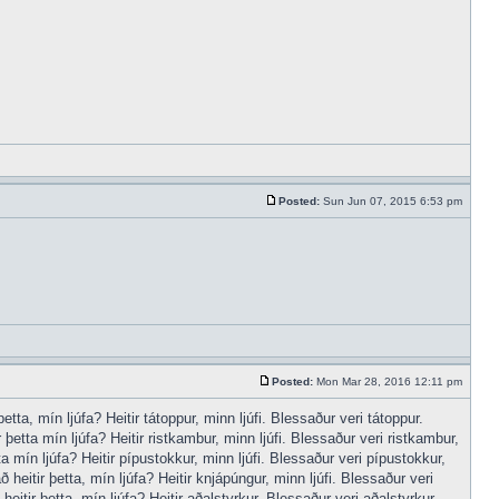
Posted:
Sun Jun 07, 2015 6:53 pm
Posted:
Mon Mar 28, 2016 12:11 pm
tta, mín ljúfa? Heitir tátoppur, minn ljúfi. Blessaður veri tátoppur.
þetta mín ljúfa? Heitir ristkambur, minn ljúfi. Blessaður veri ristkambur,
a mín ljúfa? Heitir pípustokkur, minn ljúfi. Blessaður veri pípustokkur,
heitir þetta, mín ljúfa? Heitir knjápúngur, minn ljúfi. Blessaður veri
itir þetta, mín ljúfa? Heitir aðalstyrkur, Blessaður veri aðalstyrkur,