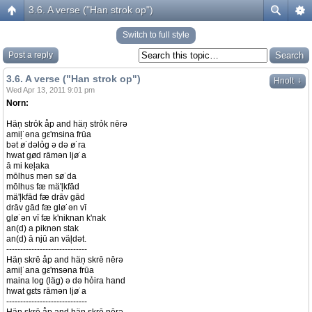
3.6. A verse ("Han strok op")
Switch to full style
Post a reply
3.6. A verse ("Han strok op")
↓
Hnolt
Wed Apr 13, 2011 9:01 pm
Norn:
Häņ strỏk åp and häņ strỏk nērə
amiļ˙əna gε'msina frūa
bət ø˙dəlỏg ə də ø˙ra
hwat gød rāmən ljø˙a
ā mi keļaka
mōlhus mən sø˙da
mōlhus fæ mä'ļkfād
mä'ļkfād fæ drāv gād
drāv gād fæ glø˙ən vī
glø˙ən vī fæ k'niknan k'nak
an(d) a piknən stak
an(d) ā njū an väļdət.
-----------------------------
Häņ skrē åp and häņ skrē nērə
amiļ˙ana gε'msəna frūa
maina log (läg) ə də hỏira hand
hwat gεts rāmən ljø˙a
-----------------------------