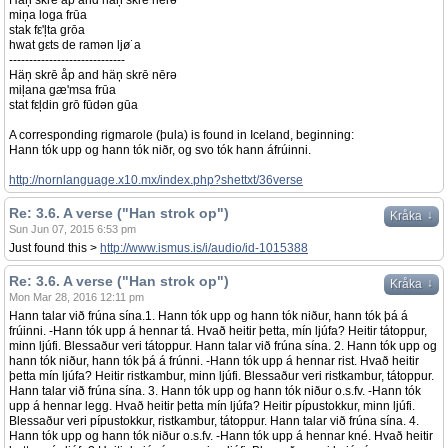
Häņ skrē åp and häņ skrē nērə
miņa loga frūa
stak fε'ļta grōa
hwat gεts de ramən ljø˙a
-----------------------------
Häņ skrē åp and häņ skrē nērə
miļana gæ'msa frūa
stat fεļdin grō fūdən gūa
A corresponding rigmarole (þula) is found in Iceland, beginning:
Hann tók upp og hann tók niðr, og svo tók hann áfrúinni.
http://nornlanguage.x10.mx/index.php?shettxt/36verse
Re: 3.6. A verse ("Han strok op")
↓
Kråka
Sun Jun 07, 2015 6:53 pm
Just found this >
http://www.ismus.is/i/audio/id-1015388
Re: 3.6. A verse ("Han strok op")
↓
Kråka
Mon Mar 28, 2016 12:11 pm
Hann talar við frúna sína.1. Hann tók upp og hann tók niður, hann tók þá á
frúinni. -Hann tók upp á hennar tá. Hvað heitir þetta, mín ljúfa? Heitir tátoppur,
minn ljúfi. Blessaður veri tátoppur. Hann talar við frúna sína. 2. Hann tók upp og
hann tók niður, hann tók þá á frúnni. -Hann tók upp á hennar rist. Hvað heitir
þetta mín ljúfa? Heitir ristkambur, minn ljúfi. Blessaður veri ristkambur, tátoppur.
Hann talar við frúna sína. 3. Hann tók upp og hann tók niður o.s.fv. -Hann tók
upp á hennar legg. Hvað heitir þetta mín ljúfa? Heitir pípustokkur, minn ljúfi.
Blessaður veri pípustokkur, ristkambur, tátoppur. Hann talar við frúna sína. 4.
Hann tók upp og hann tók niður o.s.fv. -Hann tók upp á hennar kné. Hvað heitir