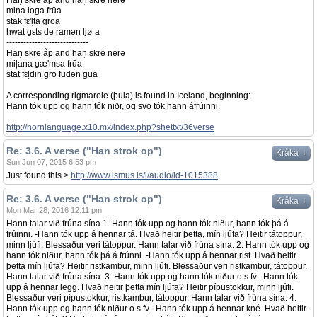
Häņ skrē åp and häņ skrē nērə
miņa loga frūa
stak fε'ļta grōa
hwat gεts de ramən ljø˙a
-----------------------------
Häņ skrē åp and häņ skrē nērə
miļana gæ'msa frūa
stat fεļdin grō fūdən gūa
A corresponding rigmarole (þula) is found in Iceland, beginning:
Hann tók upp og hann tók niðr, og svo tók hann áfrúinni.
http://nornlanguage.x10.mx/index.php?shettxt/36verse
Re: 3.6. A verse ("Han strok op")
↓
Kråka
Sun Jun 07, 2015 6:53 pm
Just found this >
http://www.ismus.is/i/audio/id-1015388
Re: 3.6. A verse ("Han strok op")
↓
Kråka
Mon Mar 28, 2016 12:11 pm
Hann talar við frúna sína.1. Hann tók upp og hann tók niður, hann tók þá á
frúinni. -Hann tók upp á hennar tá. Hvað heitir þetta, mín ljúfa? Heitir tátoppur,
minn ljúfi. Blessaður veri tátoppur. Hann talar við frúna sína. 2. Hann tók upp og
hann tók niður, hann tók þá á frúnni. -Hann tók upp á hennar rist. Hvað heitir
þetta mín ljúfa? Heitir ristkambur, minn ljúfi. Blessaður veri ristkambur, tátoppur.
Hann talar við frúna sína. 3. Hann tók upp og hann tók niður o.s.fv. -Hann tók
upp á hennar legg. Hvað heitir þetta mín ljúfa? Heitir pípustokkur, minn ljúfi.
Blessaður veri pípustokkur, ristkambur, tátoppur. Hann talar við frúna sína. 4.
Hann tók upp og hann tók niður o.s.fv. -Hann tók upp á hennar kné. Hvað heitir