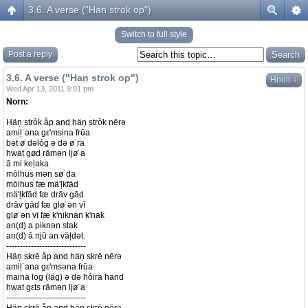
3.6. A verse ("Han strok op")
Switch to full style
Post a reply
3.6. A verse ("Han strok op")
↓
Hnolt
Wed Apr 13, 2011 9:01 pm
Norn:
Häņ strỏk åp and häņ strỏk nērə
amiļ˙əna gε'msina frūa
bət ø˙dəlỏg ə də ø˙ra
hwat gød rāmən ljø˙a
ā mi keļaka
mōlhus mən sø˙da
mōlhus fæ mä'ļkfād
mä'ļkfād fæ drāv gād
drāv gād fæ glø˙ən vī
glø˙ən vī fæ k'niknan k'nak
an(d) a piknən stak
an(d) ā njū an väļdət.
-----------------------------
Häņ skrē åp and häņ skrē nērə
amiļ˙ana gε'msəna frūa
maina log (läg) ə də hỏira hand
hwat gεts rāmən ljø˙a
-----------------------------