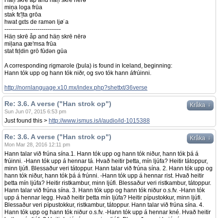
Häņ skrē åp and häņ skrē nērə
miņa loga frūa
stak fε'ļta grōa
hwat gεts de ramən ljø˙a
-----------------------------
Häņ skrē åp and häņ skrē nērə
miļana gæ'msa frūa
stat fεļdin grō fūdən gūa
A corresponding rigmarole (þula) is found in Iceland, beginning:
Hann tók upp og hann tók niðr, og svo tók hann áfrúinni.
http://nornlanguage.x10.mx/index.php?shettxt/36verse
Re: 3.6. A verse ("Han strok op")
↓
Kråka
Sun Jun 07, 2015 6:53 pm
Just found this >
http://www.ismus.is/i/audio/id-1015388
Re: 3.6. A verse ("Han strok op")
↓
Kråka
Mon Mar 28, 2016 12:11 pm
Hann talar við frúna sína.1. Hann tók upp og hann tók niður, hann tók þá á
frúinni. -Hann tók upp á hennar tá. Hvað heitir þetta, mín ljúfa? Heitir tátoppur,
minn ljúfi. Blessaður veri tátoppur. Hann talar við frúna sína. 2. Hann tók upp og
hann tók niður, hann tók þá á frúnni. -Hann tók upp á hennar rist. Hvað heitir
þetta mín ljúfa? Heitir ristkambur, minn ljúfi. Blessaður veri ristkambur, tátoppur.
Hann talar við frúna sína. 3. Hann tók upp og hann tók niður o.s.fv. -Hann tók
upp á hennar legg. Hvað heitir þetta mín ljúfa? Heitir pípustokkur, minn ljúfi.
Blessaður veri pípustokkur, ristkambur, tátoppur. Hann talar við frúna sína. 4.
Hann tók upp og hann tók niður o.s.fv. -Hann tók upp á hennar kné. Hvað heitir