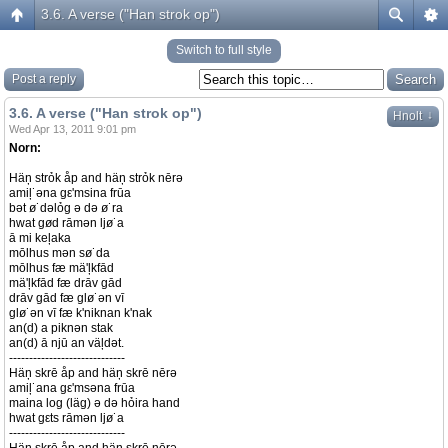
3.6. A verse ("Han strok op")
Switch to full style
Post a reply
3.6. A verse ("Han strok op")
↓
Hnolt
Wed Apr 13, 2011 9:01 pm
Norn:
Häņ strỏk åp and häņ strỏk nērə
amiļ˙əna gε'msina frūa
bət ø˙dəlỏg ə də ø˙ra
hwat gød rāmən ljø˙a
ā mi keļaka
mōlhus mən sø˙da
mōlhus fæ mä'ļkfād
mä'ļkfād fæ drāv gād
drāv gād fæ glø˙ən vī
glø˙ən vī fæ k'niknan k'nak
an(d) a piknən stak
an(d) ā njū an väļdət.
-----------------------------
Häņ skrē åp and häņ skrē nērə
amiļ˙ana gε'msəna frūa
maina log (läg) ə də hỏira hand
hwat gεts rāmən ljø˙a
-----------------------------