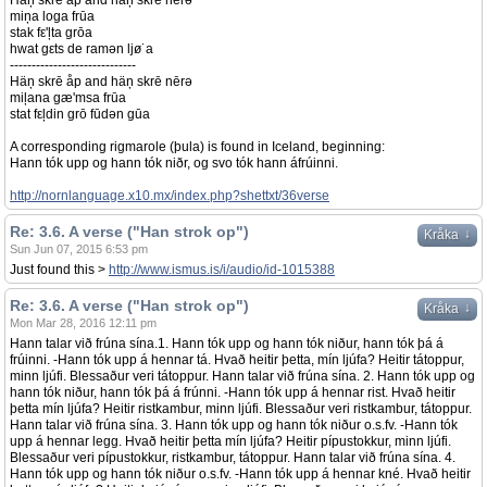
Häņ skrē åp and häņ skrē nērə
miņa loga frūa
stak fε'ļta grōa
hwat gεts de ramən ljø˙a
-----------------------------
Häņ skrē åp and häņ skrē nērə
miļana gæ'msa frūa
stat fεļdin grō fūdən gūa
A corresponding rigmarole (þula) is found in Iceland, beginning:
Hann tók upp og hann tók niðr, og svo tók hann áfrúinni.
http://nornlanguage.x10.mx/index.php?shettxt/36verse
Re: 3.6. A verse ("Han strok op")
↓
Kråka
Sun Jun 07, 2015 6:53 pm
Just found this >
http://www.ismus.is/i/audio/id-1015388
Re: 3.6. A verse ("Han strok op")
↓
Kråka
Mon Mar 28, 2016 12:11 pm
Hann talar við frúna sína.1. Hann tók upp og hann tók niður, hann tók þá á
frúinni. -Hann tók upp á hennar tá. Hvað heitir þetta, mín ljúfa? Heitir tátoppur,
minn ljúfi. Blessaður veri tátoppur. Hann talar við frúna sína. 2. Hann tók upp og
hann tók niður, hann tók þá á frúnni. -Hann tók upp á hennar rist. Hvað heitir
þetta mín ljúfa? Heitir ristkambur, minn ljúfi. Blessaður veri ristkambur, tátoppur.
Hann talar við frúna sína. 3. Hann tók upp og hann tók niður o.s.fv. -Hann tók
upp á hennar legg. Hvað heitir þetta mín ljúfa? Heitir pípustokkur, minn ljúfi.
Blessaður veri pípustokkur, ristkambur, tátoppur. Hann talar við frúna sína. 4.
Hann tók upp og hann tók niður o.s.fv. -Hann tók upp á hennar kné. Hvað heitir