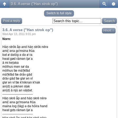
3.6. A verse ("Han strok op")
Switch to full style
Post a reply
3.6. A verse ("Han strok op")
↓
Hnolt
Wed Apr 13, 2011 9:01 pm
Norn:
Häņ strỏk åp and häņ strỏk nērə
amiļ˙əna gε'msina frūa
bət ø˙dəlỏg ə də ø˙ra
hwat gød rāmən ljø˙a
ā mi keļaka
mōlhus mən sø˙da
mōlhus fæ mä'ļkfād
mä'ļkfād fæ drāv gād
drāv gād fæ glø˙ən vī
glø˙ən vī fæ k'niknan k'nak
an(d) a piknən stak
an(d) ā njū an väļdət.
-----------------------------
Häņ skrē åp and häņ skrē nērə
amiļ˙ana gε'msəna frūa
maina log (läg) ə də hỏira hand
hwat gεts rāmən ljø˙a
-----------------------------