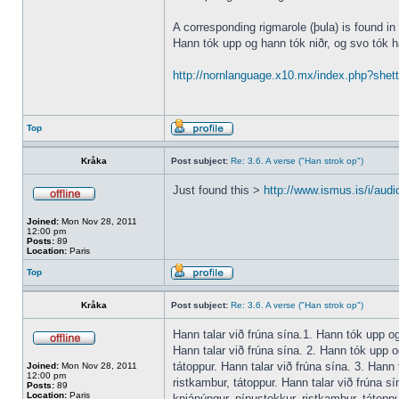
A corresponding rigmarole (þula) is found in
Hann tók upp og hann tók niðr, og svo tók h
http://nornlanguage.x10.mx/index.php?shet
Top
Kråka
Post subject:
Re: 3.6. A verse ("Han strok op")
Just found this >
http://www.ismus.is/i/audi
Joined:
Mon Nov 28, 2011
12:00 pm
Posts:
89
Location:
Paris
Top
Kråka
Post subject:
Re: 3.6. A verse ("Han strok op")
Hann talar við frúna sína.1. Hann tók upp og 
Hann talar við frúna sína. 2. Hann tók upp og
tátoppur. Hann talar við frúna sína. 3. Hann 
Joined:
Mon Nov 28, 2011
12:00 pm
ristkambur, tátoppur. Hann talar við frúna sí
Posts:
89
Location:
Paris
knjápúngur, pípustokkur, ristkambur, tátoppur