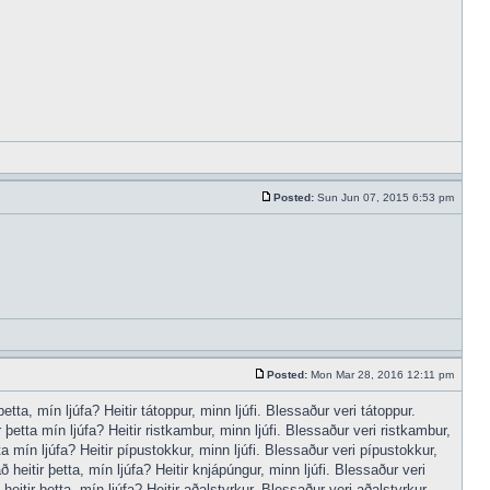
Posted:
Sun Jun 07, 2015 6:53 pm
Posted:
Mon Mar 28, 2016 12:11 pm
tta, mín ljúfa? Heitir tátoppur, minn ljúfi. Blessaður veri tátoppur.
þetta mín ljúfa? Heitir ristkambur, minn ljúfi. Blessaður veri ristkambur,
a mín ljúfa? Heitir pípustokkur, minn ljúfi. Blessaður veri pípustokkur,
heitir þetta, mín ljúfa? Heitir knjápúngur, minn ljúfi. Blessaður veri
itir þetta, mín ljúfa? Heitir aðalstyrkur, Blessaður veri aðalstyrkur,