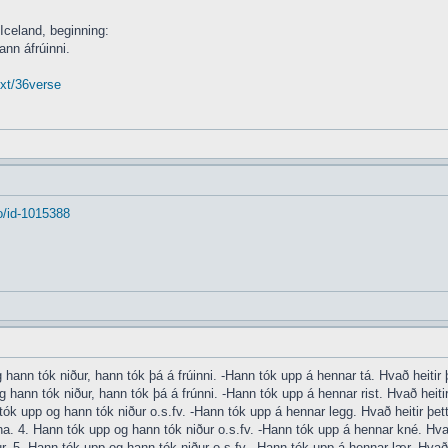
 Iceland, beginning:
ann áfrúinni.
txt/36verse
o/id-1015388
hann tók niður, hann tók þá á frúinni. -Hann tók upp á hennar tá. Hvað heitir þe
 hann tók niður, hann tók þá á frúnni. -Hann tók upp á hennar rist. Hvað heitir 
tók upp og hann tók niður o.s.fv. -Hann tók upp á hennar legg. Hvað heitir þett
na. 4. Hann tók upp og hann tók niður o.s.fv. -Hann tók upp á hennar kné. Hvað 
. 5. Hann tók upp og hann tók niður o.s.fv. -Hann tók upp á hennar lær. Hvað he