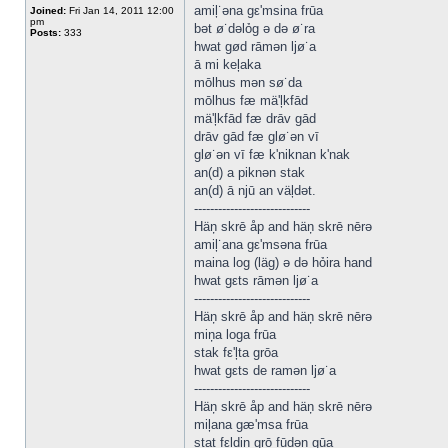
amiļ˙əna gε'msina frūa
Joined:
Fri Jan 14, 2011 12:00
pm
bət ø˙dəlỏg ə də ø˙ra
Posts:
333
hwat gød rāmən ljø˙a
ā mi keļaka
mōlhus mən sø˙da
mōlhus fæ mä'ļkfād
mä'ļkfād fæ drāv gād
drāv gād fæ glø˙ən vī
glø˙ən vī fæ k'niknan k'nak
an(d) a piknən stak
an(d) ā njū an väļdət.
-----------------------------
Häņ skrē åp and häņ skrē nērə
amiļ˙ana gε'msəna frūa
maina log (läg) ə də hỏira hand
hwat gεts rāmən ljø˙a
-----------------------------
Häņ skrē åp and häņ skrē nērə
miņa loga frūa
stak fε'ļta grōa
hwat gεts de ramən ljø˙a
-----------------------------
Häņ skrē åp and häņ skrē nērə
miļana gæ'msa frūa
stat fεļdin grō fūdən gūa