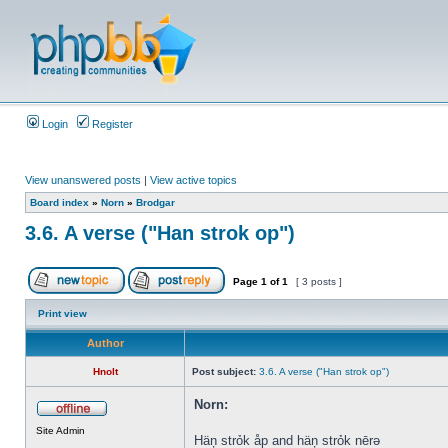
Login
Register
View unanswered posts
|
View active topics
Board index
»
Norn
»
Brodgar
3.6. A verse ("Han strok op")
Page
1
of
1
[ 3 posts ]
Print view
Author
Hnolt
Post subject:
3.6. A verse ("Han strok op")
Norn:
Site Admin
Häņ strỏk åp and häņ strỏk nērə