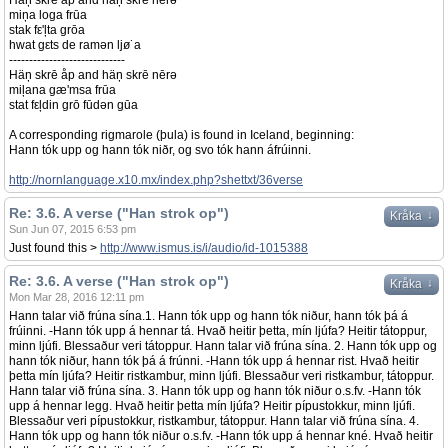
Häņ skrē åp and häņ skrē nērə
miņa loga frūa
stak fε'ļta grōa
hwat gεts de ramən ljø˙a
-----------------------------
Häņ skrē åp and häņ skrē nērə
miļana gæ'msa frūa
stat fεļdin grō fūdən gūa
A corresponding rigmarole (þula) is found in Iceland, beginning:
Hann tók upp og hann tók niðr, og svo tók hann áfrúinni.
http://nornlanguage.x10.mx/index.php?shettxt/36verse
Re: 3.6. A verse ("Han strok op")
↓
Kråka
Sun Jun 07, 2015 6:53 pm
Just found this >
http://www.ismus.is/i/audio/id-1015388
Re: 3.6. A verse ("Han strok op")
↓
Kråka
Mon Mar 28, 2016 12:11 pm
Hann talar við frúna sína.1. Hann tók upp og hann tók niður, hann tók þá á
frúinni. -Hann tók upp á hennar tá. Hvað heitir þetta, mín ljúfa? Heitir tátoppur,
minn ljúfi. Blessaður veri tátoppur. Hann talar við frúna sína. 2. Hann tók upp og
hann tók niður, hann tók þá á frúnni. -Hann tók upp á hennar rist. Hvað heitir
þetta mín ljúfa? Heitir ristkambur, minn ljúfi. Blessaður veri ristkambur, tátoppur.
Hann talar við frúna sína. 3. Hann tók upp og hann tók niður o.s.fv. -Hann tók
upp á hennar legg. Hvað heitir þetta mín ljúfa? Heitir pípustokkur, minn ljúfi.
Blessaður veri pípustokkur, ristkambur, tátoppur. Hann talar við frúna sína. 4.
Hann tók upp og hann tók niður o.s.fv. -Hann tók upp á hennar kné. Hvað heitir