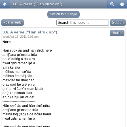
3.6. A verse ("Han strok op")
Switch to full style
Post a reply
3.6. A verse ("Han strok op")
↓
Hnolt
Wed Apr 13, 2011 9:01 pm
Norn:
Häņ strỏk åp and häņ strỏk nērə
amiļ˙əna gε'msina frūa
bət ø˙dəlỏg ə də ø˙ra
hwat gød rāmən ljø˙a
ā mi keļaka
mōlhus mən sø˙da
mōlhus fæ mä'ļkfād
mä'ļkfād fæ drāv gād
drāv gād fæ glø˙ən vī
glø˙ən vī fæ k'niknan k'nak
an(d) a piknən stak
an(d) ā njū an väļdət.
-----------------------------
Häņ skrē åp and häņ skrē nērə
amiļ˙ana gε'msəna frūa
maina log (läg) ə də hỏira hand
hwat gεts rāmən ljø˙a
-----------------------------