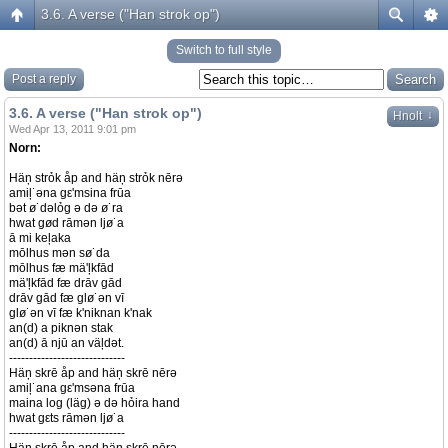
3.6. A verse ("Han strok op")
Switch to full style
Post a reply
3.6. A verse ("Han strok op")
↓
Hnolt
Wed Apr 13, 2011 9:01 pm
Norn:
Häņ strỏk åp and häņ strỏk nērə
amiļ˙əna gε'msina frūa
bət ø˙dəlỏg ə də ø˙ra
hwat gød rāmən ljø˙a
ā mi keļaka
mōlhus mən sø˙da
mōlhus fæ mä'ļkfād
mä'ļkfād fæ drāv gād
drāv gād fæ glø˙ən vī
glø˙ən vī fæ k'niknan k'nak
an(d) a piknən stak
an(d) ā njū an väļdət.
-----------------------------
Häņ skrē åp and häņ skrē nērə
amiļ˙ana gε'msəna frūa
maina log (läg) ə də hỏira hand
hwat gεts rāmən ljø˙a
-----------------------------