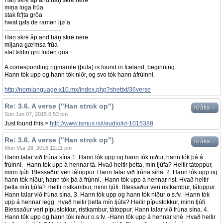
Häņ skrē åp and häņ skrē nērə
miņa loga frūa
stak fε'ļta grōa
hwat gεts de ramən ljø˙a
-----------------------------
Häņ skrē åp and häņ skrē nērə
miļana gæ'msa frūa
stat fεļdin grō fūdən gūa
A corresponding rigmarole (þula) is found in Iceland, beginning:
Hann tók upp og hann tók niðr, og svo tók hann áfrúinni.
http://nornlanguage.x10.mx/index.php?shettxt/36verse
Re: 3.6. A verse ("Han strok op")
↓
Kråka
Sun Jun 07, 2015 6:53 pm
Just found this >
http://www.ismus.is/i/audio/id-1015388
Re: 3.6. A verse ("Han strok op")
↓
Kråka
Mon Mar 28, 2016 12:11 pm
Hann talar við frúna sína.1. Hann tók upp og hann tók niður, hann tók þá á
frúinni. -Hann tók upp á hennar tá. Hvað heitir þetta, mín ljúfa? Heitir tátoppur,
minn ljúfi. Blessaður veri tátoppur. Hann talar við frúna sína. 2. Hann tók upp og
hann tók niður, hann tók þá á frúnni. -Hann tók upp á hennar rist. Hvað heitir
þetta mín ljúfa? Heitir ristkambur, minn ljúfi. Blessaður veri ristkambur, tátoppur.
Hann talar við frúna sína. 3. Hann tók upp og hann tók niður o.s.fv. -Hann tók
upp á hennar legg. Hvað heitir þetta mín ljúfa? Heitir pípustokkur, minn ljúfi.
Blessaður veri pípustokkur, ristkambur, tátoppur. Hann talar við frúna sína. 4.
Hann tók upp og hann tók niður o.s.fv. -Hann tók upp á hennar kné. Hvað heitir