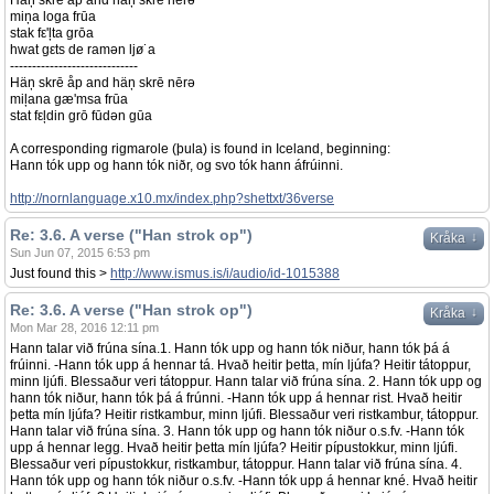
Häņ skrē åp and häņ skrē nērə
miņa loga frūa
stak fε'ļta grōa
hwat gεts de ramən ljø˙a
-----------------------------
Häņ skrē åp and häņ skrē nērə
miļana gæ'msa frūa
stat fεļdin grō fūdən gūa
A corresponding rigmarole (þula) is found in Iceland, beginning:
Hann tók upp og hann tók niðr, og svo tók hann áfrúinni.
http://nornlanguage.x10.mx/index.php?shettxt/36verse
Re: 3.6. A verse ("Han strok op")
↓
Kråka
Sun Jun 07, 2015 6:53 pm
Just found this >
http://www.ismus.is/i/audio/id-1015388
Re: 3.6. A verse ("Han strok op")
↓
Kråka
Mon Mar 28, 2016 12:11 pm
Hann talar við frúna sína.1. Hann tók upp og hann tók niður, hann tók þá á
frúinni. -Hann tók upp á hennar tá. Hvað heitir þetta, mín ljúfa? Heitir tátoppur,
minn ljúfi. Blessaður veri tátoppur. Hann talar við frúna sína. 2. Hann tók upp og
hann tók niður, hann tók þá á frúnni. -Hann tók upp á hennar rist. Hvað heitir
þetta mín ljúfa? Heitir ristkambur, minn ljúfi. Blessaður veri ristkambur, tátoppur.
Hann talar við frúna sína. 3. Hann tók upp og hann tók niður o.s.fv. -Hann tók
upp á hennar legg. Hvað heitir þetta mín ljúfa? Heitir pípustokkur, minn ljúfi.
Blessaður veri pípustokkur, ristkambur, tátoppur. Hann talar við frúna sína. 4.
Hann tók upp og hann tók niður o.s.fv. -Hann tók upp á hennar kné. Hvað heitir