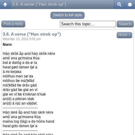
3.6. A verse ("Han strok op")
Switch to full style
Post a reply
3.6. A verse ("Han strok op")
↓
Hnolt
Wed Apr 13, 2011 9:01 pm
Norn:
Häņ strỏk åp and häņ strỏk nērə
amiļ˙əna gε'msina frūa
bət ø˙dəlỏg ə də ø˙ra
hwat gød rāmən ljø˙a
ā mi keļaka
mōlhus mən sø˙da
mōlhus fæ mä'ļkfād
mä'ļkfād fæ drāv gād
drāv gād fæ glø˙ən vī
glø˙ən vī fæ k'niknan k'nak
an(d) a piknən stak
an(d) ā njū an väļdət.
-----------------------------
Häņ skrē åp and häņ skrē nērə
amiļ˙ana gε'msəna frūa
maina log (läg) ə də hỏira hand
hwat gεts rāmən ljø˙a
-----------------------------