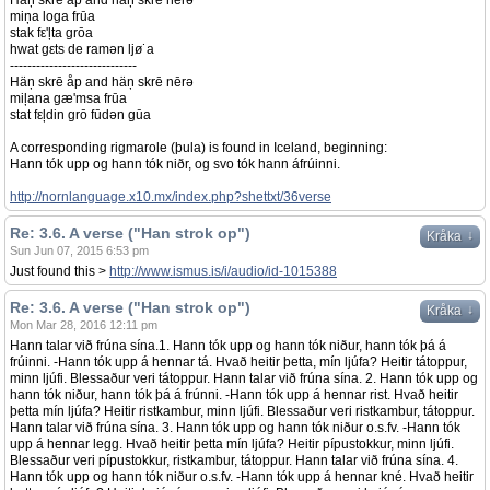
Häņ skrē åp and häņ skrē nērə
miņa loga frūa
stak fε'ļta grōa
hwat gεts de ramən ljø˙a
-----------------------------
Häņ skrē åp and häņ skrē nērə
miļana gæ'msa frūa
stat fεļdin grō fūdən gūa
A corresponding rigmarole (þula) is found in Iceland, beginning:
Hann tók upp og hann tók niðr, og svo tók hann áfrúinni.
http://nornlanguage.x10.mx/index.php?shettxt/36verse
Re: 3.6. A verse ("Han strok op")
↓
Kråka
Sun Jun 07, 2015 6:53 pm
Just found this >
http://www.ismus.is/i/audio/id-1015388
Re: 3.6. A verse ("Han strok op")
↓
Kråka
Mon Mar 28, 2016 12:11 pm
Hann talar við frúna sína.1. Hann tók upp og hann tók niður, hann tók þá á
frúinni. -Hann tók upp á hennar tá. Hvað heitir þetta, mín ljúfa? Heitir tátoppur,
minn ljúfi. Blessaður veri tátoppur. Hann talar við frúna sína. 2. Hann tók upp og
hann tók niður, hann tók þá á frúnni. -Hann tók upp á hennar rist. Hvað heitir
þetta mín ljúfa? Heitir ristkambur, minn ljúfi. Blessaður veri ristkambur, tátoppur.
Hann talar við frúna sína. 3. Hann tók upp og hann tók niður o.s.fv. -Hann tók
upp á hennar legg. Hvað heitir þetta mín ljúfa? Heitir pípustokkur, minn ljúfi.
Blessaður veri pípustokkur, ristkambur, tátoppur. Hann talar við frúna sína. 4.
Hann tók upp og hann tók niður o.s.fv. -Hann tók upp á hennar kné. Hvað heitir