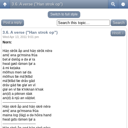
3.6. A verse ("Han strok op")
Switch to full style
Post a reply
3.6. A verse ("Han strok op")
↓
Hnolt
Wed Apr 13, 2011 9:01 pm
Norn:
Häņ strỏk åp and häņ strỏk nērə
amiļ˙əna gε'msina frūa
bət ø˙dəlỏg ə də ø˙ra
hwat gød rāmən ljø˙a
ā mi keļaka
mōlhus mən sø˙da
mōlhus fæ mä'ļkfād
mä'ļkfād fæ drāv gād
drāv gād fæ glø˙ən vī
glø˙ən vī fæ k'niknan k'nak
an(d) a piknən stak
an(d) ā njū an väļdət.
-----------------------------
Häņ skrē åp and häņ skrē nērə
amiļ˙ana gε'msəna frūa
maina log (läg) ə də hỏira hand
hwat gεts rāmən ljø˙a
-----------------------------