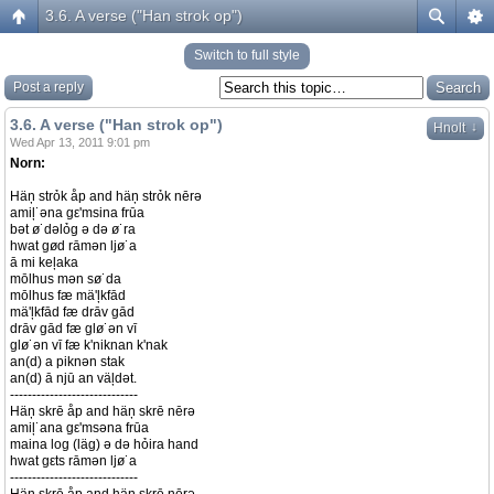
3.6. A verse ("Han strok op")
Switch to full style
Post a reply
3.6. A verse ("Han strok op")
↓
Hnolt
Wed Apr 13, 2011 9:01 pm
Norn:
Häņ strỏk åp and häņ strỏk nērə
amiļ˙əna gε'msina frūa
bət ø˙dəlỏg ə də ø˙ra
hwat gød rāmən ljø˙a
ā mi keļaka
mōlhus mən sø˙da
mōlhus fæ mä'ļkfād
mä'ļkfād fæ drāv gād
drāv gād fæ glø˙ən vī
glø˙ən vī fæ k'niknan k'nak
an(d) a piknən stak
an(d) ā njū an väļdət.
-----------------------------
Häņ skrē åp and häņ skrē nērə
amiļ˙ana gε'msəna frūa
maina log (läg) ə də hỏira hand
hwat gεts rāmən ljø˙a
-----------------------------