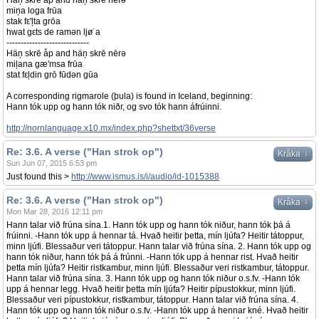
Häņ skrē åp and häņ skrē nērə
miņa loga frūa
stak fε'ļta grōa
hwat gεts de ramən ljø˙a
-----------------------------
Häņ skrē åp and häņ skrē nērə
miļana gæ'msa frūa
stat fεļdin grō fūdən gūa
A corresponding rigmarole (þula) is found in Iceland, beginning:
Hann tók upp og hann tók niðr, og svo tók hann áfrúinni.
http://nornlanguage.x10.mx/index.php?shettxt/36verse
Re: 3.6. A verse ("Han strok op")
↓
Kråka
Sun Jun 07, 2015 6:53 pm
Just found this >
http://www.ismus.is/i/audio/id-1015388
Re: 3.6. A verse ("Han strok op")
↓
Kråka
Mon Mar 28, 2016 12:11 pm
Hann talar við frúna sína.1. Hann tók upp og hann tók niður, hann tók þá á
frúinni. -Hann tók upp á hennar tá. Hvað heitir þetta, mín ljúfa? Heitir tátoppur,
minn ljúfi. Blessaður veri tátoppur. Hann talar við frúna sína. 2. Hann tók upp og
hann tók niður, hann tók þá á frúnni. -Hann tók upp á hennar rist. Hvað heitir
þetta mín ljúfa? Heitir ristkambur, minn ljúfi. Blessaður veri ristkambur, tátoppur.
Hann talar við frúna sína. 3. Hann tók upp og hann tók niður o.s.fv. -Hann tók
upp á hennar legg. Hvað heitir þetta mín ljúfa? Heitir pípustokkur, minn ljúfi.
Blessaður veri pípustokkur, ristkambur, tátoppur. Hann talar við frúna sína. 4.
Hann tók upp og hann tók niður o.s.fv. -Hann tók upp á hennar kné. Hvað heitir