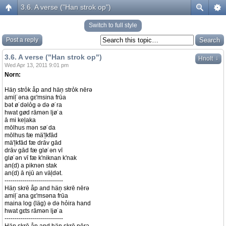
3.6. A verse ("Han strok op")
Switch to full style
Post a reply
3.6. A verse ("Han strok op")
↓
Hnolt
Wed Apr 13, 2011 9:01 pm
Norn:
Häņ strỏk åp and häņ strỏk nērə
amiļ˙əna gε'msina frūa
bət ø˙dəlỏg ə də ø˙ra
hwat gød rāmən ljø˙a
ā mi keļaka
mōlhus mən sø˙da
mōlhus fæ mä'ļkfād
mä'ļkfād fæ drāv gād
drāv gād fæ glø˙ən vī
glø˙ən vī fæ k'niknan k'nak
an(d) a piknən stak
an(d) ā njū an väļdət.
-----------------------------
Häņ skrē åp and häņ skrē nērə
amiļ˙ana gε'msəna frūa
maina log (läg) ə də hỏira hand
hwat gεts rāmən ljø˙a
-----------------------------