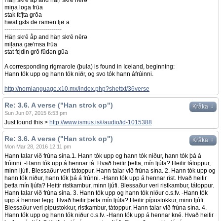
Häņ skrē åp and häņ skrē nērə
miņa loga frūa
stak fε'ļta grōa
hwat gεts de ramən ljø˙a
-----------------------------
Häņ skrē åp and häņ skrē nērə
miļana gæ'msa frūa
stat fεļdin grō fūdən gūa
A corresponding rigmarole (þula) is found in Iceland, beginning:
Hann tók upp og hann tók niðr, og svo tók hann áfrúinni.
http://nornlanguage.x10.mx/index.php?shettxt/36verse
Re: 3.6. A verse ("Han strok op")
↓
Kråka
Sun Jun 07, 2015 6:53 pm
Just found this >
http://www.ismus.is/i/audio/id-1015388
Re: 3.6. A verse ("Han strok op")
↓
Kråka
Mon Mar 28, 2016 12:11 pm
Hann talar við frúna sína.1. Hann tók upp og hann tók niður, hann tók þá á
frúinni. -Hann tók upp á hennar tá. Hvað heitir þetta, mín ljúfa? Heitir tátoppur,
minn ljúfi. Blessaður veri tátoppur. Hann talar við frúna sína. 2. Hann tók upp og
hann tók niður, hann tók þá á frúnni. -Hann tók upp á hennar rist. Hvað heitir
þetta mín ljúfa? Heitir ristkambur, minn ljúfi. Blessaður veri ristkambur, tátoppur.
Hann talar við frúna sína. 3. Hann tók upp og hann tók niður o.s.fv. -Hann tók
upp á hennar legg. Hvað heitir þetta mín ljúfa? Heitir pípustokkur, minn ljúfi.
Blessaður veri pípustokkur, ristkambur, tátoppur. Hann talar við frúna sína. 4.
Hann tók upp og hann tók niður o.s.fv. -Hann tók upp á hennar kné. Hvað heitir