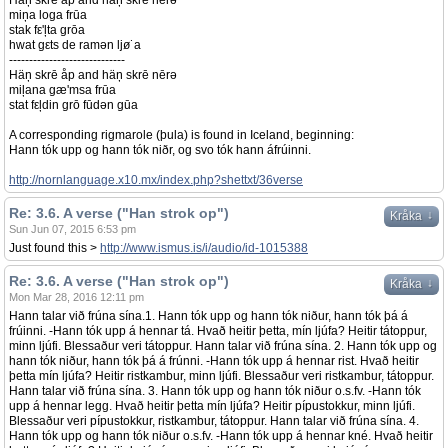
Häņ skrē åp and häņ skrē nērə
miņa loga frūa
stak fε'ļta grōa
hwat gεts de ramən ljø˙a
-----------------------------
Häņ skrē åp and häņ skrē nērə
miļana gæ'msa frūa
stat fεļdin grō fūdən gūa
A corresponding rigmarole (þula) is found in Iceland, beginning:
Hann tók upp og hann tók niðr, og svo tók hann áfrúinni.
http://nornlanguage.x10.mx/index.php?shettxt/36verse
Re: 3.6. A verse ("Han strok op")
↓
Kråka
Sun Jun 07, 2015 6:53 pm
Just found this >
http://www.ismus.is/i/audio/id-1015388
Re: 3.6. A verse ("Han strok op")
↓
Kråka
Mon Mar 28, 2016 12:11 pm
Hann talar við frúna sína.1. Hann tók upp og hann tók niður, hann tók þá á
frúinni. -Hann tók upp á hennar tá. Hvað heitir þetta, mín ljúfa? Heitir tátoppur,
minn ljúfi. Blessaður veri tátoppur. Hann talar við frúna sína. 2. Hann tók upp og
hann tók niður, hann tók þá á frúnni. -Hann tók upp á hennar rist. Hvað heitir
þetta mín ljúfa? Heitir ristkambur, minn ljúfi. Blessaður veri ristkambur, tátoppur.
Hann talar við frúna sína. 3. Hann tók upp og hann tók niður o.s.fv. -Hann tók
upp á hennar legg. Hvað heitir þetta mín ljúfa? Heitir pípustokkur, minn ljúfi.
Blessaður veri pípustokkur, ristkambur, tátoppur. Hann talar við frúna sína. 4.
Hann tók upp og hann tók niður o.s.fv. -Hann tók upp á hennar kné. Hvað heitir