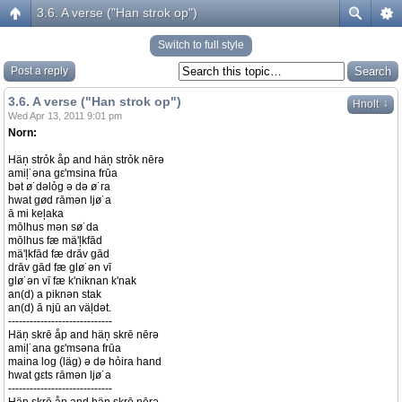
3.6. A verse ("Han strok op")
Switch to full style
Post a reply
3.6. A verse ("Han strok op")
↓
Hnolt
Wed Apr 13, 2011 9:01 pm
Norn:
Häņ strỏk åp and häņ strỏk nērə
amiļ˙əna gε'msina frūa
bət ø˙dəlỏg ə də ø˙ra
hwat gød rāmən ljø˙a
ā mi keļaka
mōlhus mən sø˙da
mōlhus fæ mä'ļkfād
mä'ļkfād fæ drāv gād
drāv gād fæ glø˙ən vī
glø˙ən vī fæ k'niknan k'nak
an(d) a piknən stak
an(d) ā njū an väļdət.
-----------------------------
Häņ skrē åp and häņ skrē nērə
amiļ˙ana gε'msəna frūa
maina log (läg) ə də hỏira hand
hwat gεts rāmən ljø˙a
-----------------------------