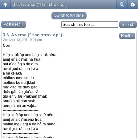
3.6. A verse ("Han strok op")
Switch to full style
Post a reply
3.6. A verse ("Han strok op")
↓
Hnolt
Wed Apr 13, 2011 9:01 pm
Norn:
Häņ strỏk åp and häņ strỏk nērə
amiļ˙əna gε'msina frūa
bət ø˙dəlỏg ə də ø˙ra
hwat gød rāmən ljø˙a
ā mi keļaka
mōlhus mən sø˙da
mōlhus fæ mä'ļkfād
mä'ļkfād fæ drāv gād
drāv gād fæ glø˙ən vī
glø˙ən vī fæ k'niknan k'nak
an(d) a piknən stak
an(d) ā njū an väļdət.
-----------------------------
Häņ skrē åp and häņ skrē nērə
amiļ˙ana gε'msəna frūa
maina log (läg) ə də hỏira hand
hwat gεts rāmən ljø˙a
-----------------------------