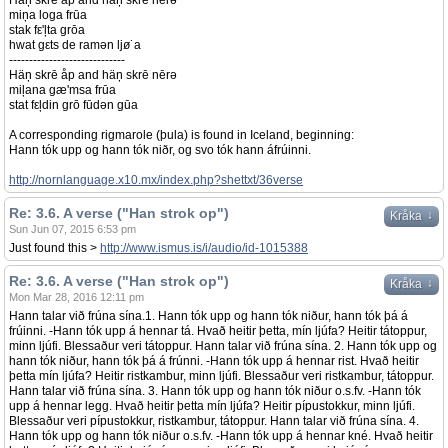
Häņ skrē åp and häņ skrē nērə
miņa loga frūa
stak fε'ļta grōa
hwat gεts de ramən ljø˙a
-----------------------------
Häņ skrē åp and häņ skrē nērə
miļana gæ'msa frūa
stat fεļdin grō fūdən gūa
A corresponding rigmarole (þula) is found in Iceland, beginning:
Hann tók upp og hann tók niðr, og svo tók hann áfrúinni.
http://nornlanguage.x10.mx/index.php?shettxt/36verse
Re: 3.6. A verse ("Han strok op")
↓
Kråka
Sun Jun 07, 2015 6:53 pm
Just found this >
http://www.ismus.is/i/audio/id-1015388
Re: 3.6. A verse ("Han strok op")
↓
Kråka
Mon Mar 28, 2016 12:11 pm
Hann talar við frúna sína.1. Hann tók upp og hann tók niður, hann tók þá á
frúinni. -Hann tók upp á hennar tá. Hvað heitir þetta, mín ljúfa? Heitir tátoppur,
minn ljúfi. Blessaður veri tátoppur. Hann talar við frúna sína. 2. Hann tók upp og
hann tók niður, hann tók þá á frúnni. -Hann tók upp á hennar rist. Hvað heitir
þetta mín ljúfa? Heitir ristkambur, minn ljúfi. Blessaður veri ristkambur, tátoppur.
Hann talar við frúna sína. 3. Hann tók upp og hann tók niður o.s.fv. -Hann tók
upp á hennar legg. Hvað heitir þetta mín ljúfa? Heitir pípustokkur, minn ljúfi.
Blessaður veri pípustokkur, ristkambur, tátoppur. Hann talar við frúna sína. 4.
Hann tók upp og hann tók niður o.s.fv. -Hann tók upp á hennar kné. Hvað heitir