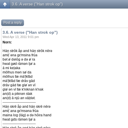
3.6. A verse ("Han strok op")
Post a reply
3.6. A verse ("Han strok op")
Wed Apr 13, 2011 9:01 pm
Norn:
Häņ strỏk åp and häņ strỏk nērə
amiļ˙əna gε'msina frūa
bət ø˙dəlỏg ə də ø˙ra
hwat gød rāmən ljø˙a
ā mi keļaka
mōlhus mən sø˙da
mōlhus fæ mä'ļkfād
mä'ļkfād fæ drāv gād
drāv gād fæ glø˙ən vī
glø˙ən vī fæ k'niknan k'nak
an(d) a piknən stak
an(d) ā njū an väļdət.
-----------------------------
Häņ skrē åp and häņ skrē nērə
amiļ˙ana gε'msəna frūa
maina log (läg) ə də hỏira hand
hwat gεts rāmən ljø˙a
-----------------------------