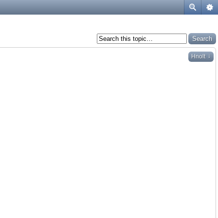
↓
Hnolt