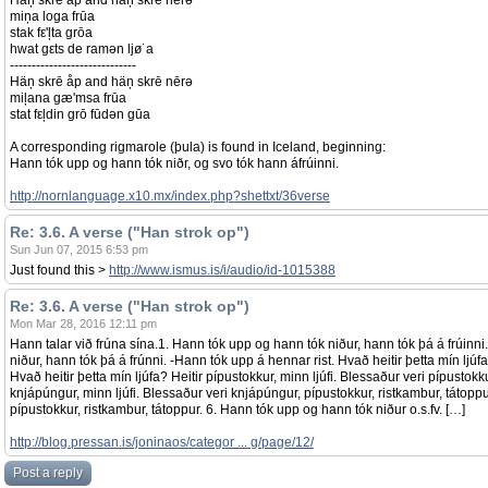
Häņ skrē åp and häņ skrē nērə
miņa loga frūa
stak fε'ļta grōa
hwat gεts de ramən ljø˙a
-----------------------------
Häņ skrē åp and häņ skrē nērə
miļana gæ'msa frūa
stat fεļdin grō fūdən gūa
A corresponding rigmarole (þula) is found in Iceland, beginning:
Hann tók upp og hann tók niðr, og svo tók hann áfrúinni.
http://nornlanguage.x10.mx/index.php?shettxt/36verse
Re: 3.6. A verse ("Han strok op")
Sun Jun 07, 2015 6:53 pm
Just found this >
http://www.ismus.is/i/audio/id-1015388
Re: 3.6. A verse ("Han strok op")
Mon Mar 28, 2016 12:11 pm
Hann talar við frúna sína.1. Hann tók upp og hann tók niður, hann tók þá á frúinni. 
niður, hann tók þá á frúnni. -Hann tók upp á hennar rist. Hvað heitir þetta mín ljúf
Hvað heitir þetta mín ljúfa? Heitir pípustokkur, minn ljúfi. Blessaður veri pípustok
knjápúngur, minn ljúfi. Blessaður veri knjápúngur, pípustokkur, ristkambur, tátoppu
pípustokkur, ristkambur, tátoppur. 6. Hann tók upp og hann tók niður o.s.fv. […]
http://blog.pressan.is/joninaos/categor ... g/page/12/
Post a reply