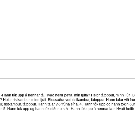
-Hann tók upp á hennar tá. Hvað heitir þetta, mín ljúfa? Heitir tátoppur, minn ljúfi.
a? Heitir ristkambur, minn ljúfi. Blessaður veri ristkambur, tátoppur. Hann talar við 
kur, ristkambur, tátoppur. Hann talar við frúna sína. 4. Hann tók upp og hann tók niður
r. 5. Hann tók upp og hann tók niður o.s.fv. -Hann tók upp á hennar lær. Hvað heitir þ