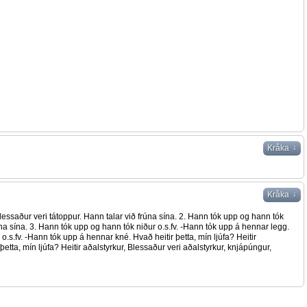
↓
Kråka
↓
Kråka
 Blessaður veri tátoppur. Hann talar við frúna sína. 2. Hann tók upp og hann tók
frúna sína. 3. Hann tók upp og hann tók niður o.s.fv. -Hann tók upp á hennar legg.
 o.s.fv. -Hann tók upp á hennar kné. Hvað heitir þetta, mín ljúfa? Heitir
etta, mín ljúfa? Heitir aðalstyrkur, Blessaður veri aðalstyrkur, knjápúngur,