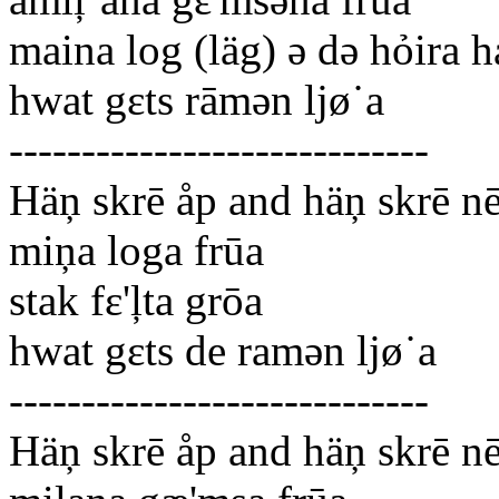
maina log (läg) ə də hỏira 
hwat gεts rāmən ljø˙a
-----------------------------
Häņ skrē åp and häņ skrē n
miņa loga frūa
stak fε'ļta grōa
hwat gεts de ramən ljø˙a
-----------------------------
Häņ skrē åp and häņ skrē n