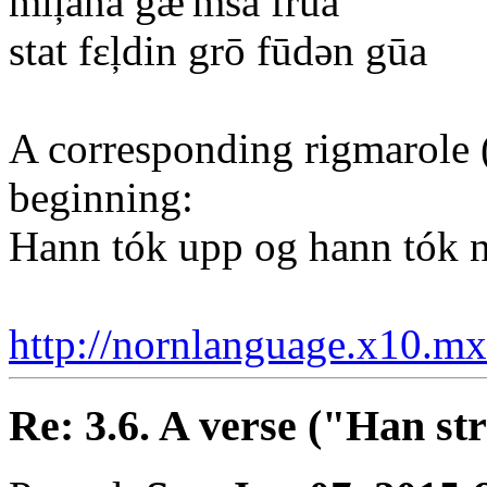
miļana gæ'msa frūa
stat fεļdin grō fūdən gūa
A corresponding rigmarole (
beginning:
Hann tók upp og hann tók ni
http://nornlanguage.x10.mx
Re: 3.6. A verse ("Han st