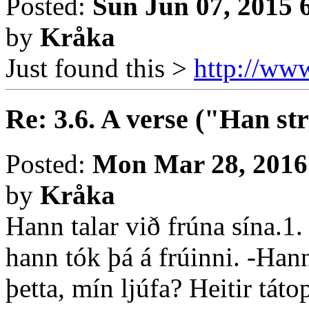
Posted:
Sun Jun 07, 2015 
by
Kråka
Just found this >
http://www
Re: 3.6. A verse ("Han st
Posted:
Mon Mar 28, 2016
by
Kråka
Hann talar við frúna sína.1
hann tók þá á frúinni. -Han
þetta, mín ljúfa? Heitir táto