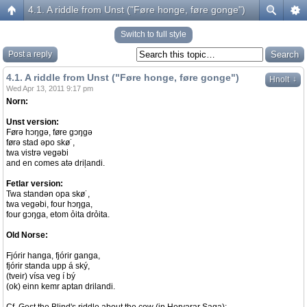
4.1. A riddle from Unst ("Føre honge, føre gonge")
Switch to full style
Post a reply
4.1. A riddle from Unst ("Føre honge, føre gonge")
↓
Hnolt
Wed Apr 13, 2011 9:17 pm
Norn:
Unst version:
Førə hɔŋgə, føre gɔŋgə
førə stad əpo skø˙,
twa vistrə vegəbi
and en comes atə driļandi.
Fetlar version:
Twa standən opa skø˙,
twa vegəbi, four hɔŋga,
four gɔŋga, etom ỏita drỏita.
Old Norse:
Fjórir hanga, fjórir ganga,
fjórir standa upp á ský,
(tveir) vísa veg í bý
(ok) einn kemr aptan drilandi.