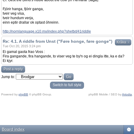
Cf. Gest the Blind's riddle about the cow (in Hervarar Saga):
Fjórir hanga, fjórir ganga,
tveir veg vísa,
tveir hundum verja,
einn eptir drallar ok optast óhreinn.
http://nornlanguage.x10.mx/index.php?shettxt/41riddle
Re: 4.1. A riddle from Unst ("Føre honge, føre gonge")
↓
Kråka
Tue Oct 20, 2015 3:24 pm
Ei gamal gaota frao Voss :
Fira gangande, fira hangande, to viser veg te by'n og ei dingla itte, ka e da?
Ei kjyr.
Post a reply
Jump to:
Switch to full style
Powered by
phpBB
© phpBB Group.
phpBB Mobile / SEO by
Artodia
.
Board index