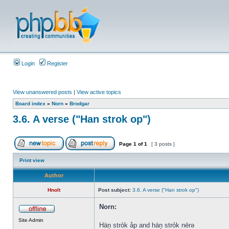
Login
Register
View unanswered posts
|
View active topics
Board index
»
Norn
»
Brodgar
3.6. A verse ("Han strok op")
Page
1
of
1
[ 3 posts ]
Print view
Author
Hnolt
Post subject:
3.6. A verse ("Han strok op")
Norn:
Site Admin
Häņ strỏk åp and häņ strỏk nērə