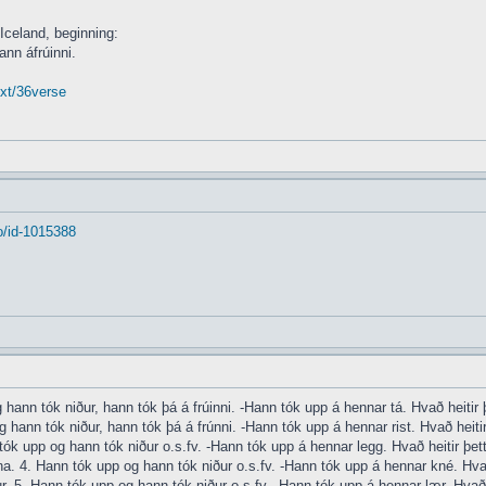
 Iceland, beginning:
ann áfrúinni.
txt/36verse
o/id-1015388
hann tók niður, hann tók þá á frúinni. -Hann tók upp á hennar tá. Hvað heitir þe
 hann tók niður, hann tók þá á frúnni. -Hann tók upp á hennar rist. Hvað heitir 
tók upp og hann tók niður o.s.fv. -Hann tók upp á hennar legg. Hvað heitir þett
na. 4. Hann tók upp og hann tók niður o.s.fv. -Hann tók upp á hennar kné. Hvað 
. 5. Hann tók upp og hann tók niður o.s.fv. -Hann tók upp á hennar lær. Hvað he