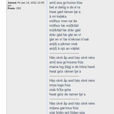
amiļ˙əna gε'msina frūa
Joined:
Fri Jan 14, 2011 12:00
pm
bət ø˙dəlỏg ə də ø˙ra
Posts:
333
hwat gød rāmən ljø˙a
ā mi keļaka
mōlhus mən sø˙da
mōlhus fæ mä'ļkfād
mä'ļkfād fæ drāv gād
drāv gād fæ glø˙ən vī
glø˙ən vī fæ k'niknan k'nak
an(d) a piknən stak
an(d) ā njū an väļdət.
-----------------------------
Häņ skrē åp and häņ skrē nērə
amiļ˙ana gε'msəna frūa
maina log (läg) ə də hỏira hand
hwat gεts rāmən ljø˙a
-----------------------------
Häņ skrē åp and häņ skrē nērə
miņa loga frūa
stak fε'ļta grōa
hwat gεts de ramən ljø˙a
-----------------------------
Häņ skrē åp and häņ skrē nērə
miļana gæ'msa frūa
stat fεļdin grō fūdən gūa