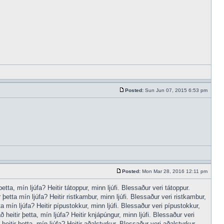
Posted:
Sun Jun 07, 2015 6:53 pm
Posted:
Mon Mar 28, 2016 12:11 pm
tta, mín ljúfa? Heitir tátoppur, minn ljúfi. Blessaður veri tátoppur.
þetta mín ljúfa? Heitir ristkambur, minn ljúfi. Blessaður veri ristkambur,
a mín ljúfa? Heitir pípustokkur, minn ljúfi. Blessaður veri pípustokkur,
heitir þetta, mín ljúfa? Heitir knjápúngur, minn ljúfi. Blessaður veri
itir þetta, mín ljúfa? Heitir aðalstyrkur, Blessaður veri aðalstyrkur,