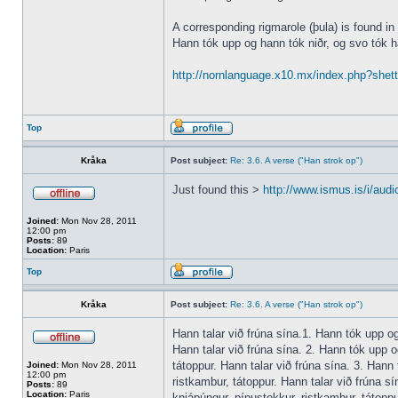
A corresponding rigmarole (þula) is found in
Hann tók upp og hann tók niðr, og svo tók h
http://nornlanguage.x10.mx/index.php?shet
Top
Kråka
Post subject:
Re: 3.6. A verse ("Han strok op")
Just found this >
http://www.ismus.is/i/audi
Joined:
Mon Nov 28, 2011
12:00 pm
Posts:
89
Location:
Paris
Top
Kråka
Post subject:
Re: 3.6. A verse ("Han strok op")
Hann talar við frúna sína.1. Hann tók upp og 
Hann talar við frúna sína. 2. Hann tók upp og
tátoppur. Hann talar við frúna sína. 3. Hann 
Joined:
Mon Nov 28, 2011
12:00 pm
ristkambur, tátoppur. Hann talar við frúna sí
Posts:
89
Location:
Paris
knjápúngur, pípustokkur, ristkambur, tátoppur